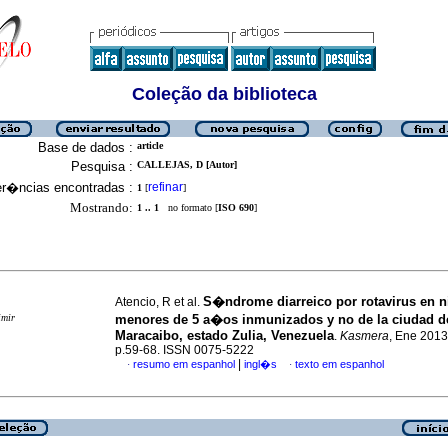
Coleção da biblioteca
Base de dados :
article
Pesquisa :
CALLEJAS, D [Autor]
er�ncias encontradas :
refinar
1
[
]
Mostrando:
1 .. 1
no formato [
ISO 690
]
S�ndrome diarreico por rotavirus en 
Atencio, R et al.
imir
menores de 5 a�os inmunizados y no de la ciudad d
Maracaibo, estado Zulia, Venezuela
.
Kasmera
, Ene 2013,
p.59-68. ISSN 0075-5222
|
resumo em espanhol
ingl�s
texto em espanhol
·
·