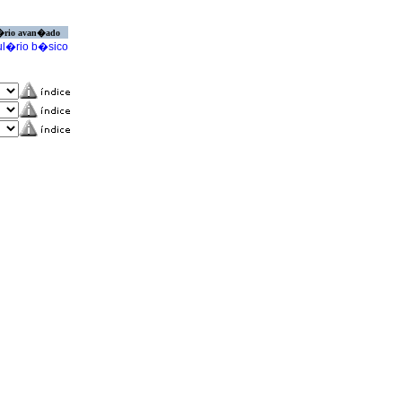
�rio avan�ado
l�rio b�sico