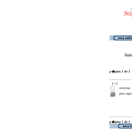
Ref
p�gina 1 de 1
1 / 1
seleciona
para impr
p�gina 1 de 1