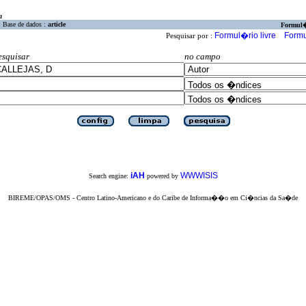
a
Base de dados :
article
Formul
Formul�rio livre
Formu
Pesquisar por :
esquisar
no campo
iAH
WWWISIS
Search engine:
powered by
BIREME/OPAS/OMS - Centro Latino-Americano e do Caribe de Informa��o em Ci�ncias da Sa�de