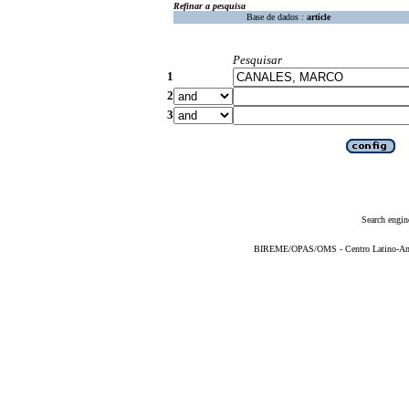
Refinar a pesquisa
Base de dados :
article
Pesquisar
1
2
3
Search engin
BIREME/OPAS/OMS - Centro Latino-Ame