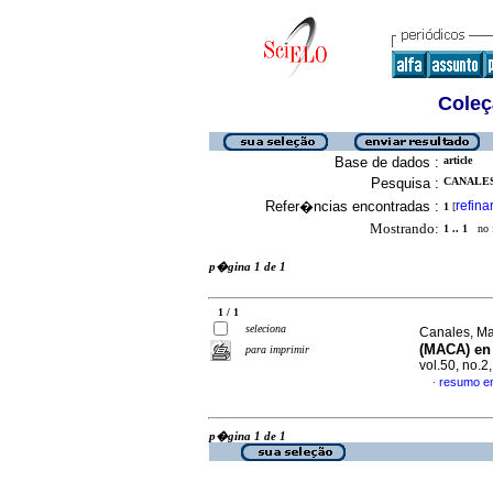
Coleç
Base de dados :
article
Pesquisa :
CANALES
Refer�ncias encontradas :
refina
1
[
Mostrando:
1 .. 1
no f
p�gina 1 de 1
1 / 1
seleciona
Canales, Ma
(MACA) en 
para imprimir
vol.50, no.
resumo e
·
p�gina 1 de 1