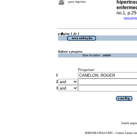
hiperins
para imprimir
enfermed
no.1, p.2
resumo
·
p�gina 1 de 1
Refinar a pesquisa
Base de dados :
article
Pesquisar
1
2
3
Search engin
BIREME/OPAS/OMS - Centro Latino-Ame