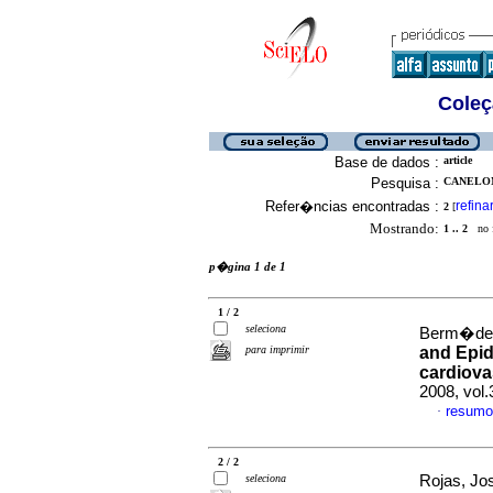
Coleç
Base de dados :
article
Pesquisa :
CANELON
Refer�ncias encontradas :
refina
2
[
Mostrando:
1 .. 2
no f
p�gina 1 de 1
1 / 2
seleciona
Berm�dez,
para imprimir
and Epid
cardiova
2008, vol
resumo
·
2 / 2
seleciona
Rojas, Jos