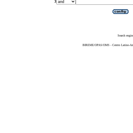
3
Search engin
BIREME/OPAS/OMS - Centro Latino-Ame