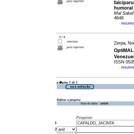
para imprimir
falcipar
humoral 
Mal Salu
4648
resumo
·
3 / 3
seleciona
Zerpa, Nor
para imprimir
OptiMAL
Venezuel
ISSN 053
resumo
·
p�gina 1 de 1
Refinar a pesquisa
Base de dados :
article
Pesquisar
1
2