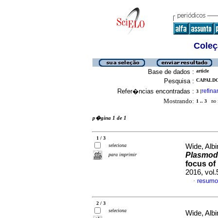
Coleç
Base de dados :
article
Pesquisa :
CAPALDO,
Refer�ncias encontradas :
refina
3
[
Mostrando:
1 .. 3
no f
p�gina 1 de 1
1 / 3
seleciona
Wide, Albi
Plasmod
para imprimir
focus of
2016, vol
resumo
·
2 / 3
seleciona
Wide, Albi