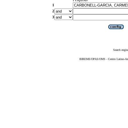
1
2
3
Search engin
BIREME/OPAS/OMS - Centro Latino-Ame