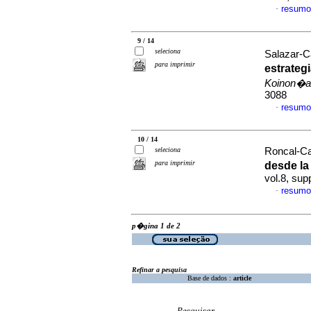
resumo
·
9 / 14
seleciona
Salazar-C
para imprimir
estrateg
Koinon�a
3088
resumo
·
10 / 14
seleciona
Roncal-Cal
para imprimir
desde la
vol.8, su
resumo
·
p�gina 1 de 2
Refinar a pesquisa
Base de dados :
article
Pesquisar