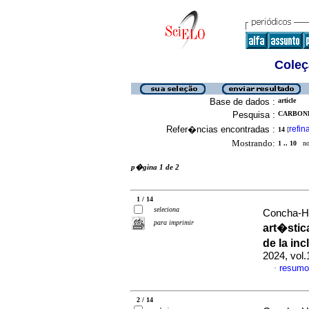
Coleç
Base de dados :
article
Pesquisa :
CARBONE
Refer�ncias encontradas :
refin
14
[
Mostrando:
1 .. 10
no 
p�gina 1 de 2
1 / 14
seleciona
Concha-Hu
para imprimir
art�stic
de la in
2024, vol
resumo
·
2 / 14