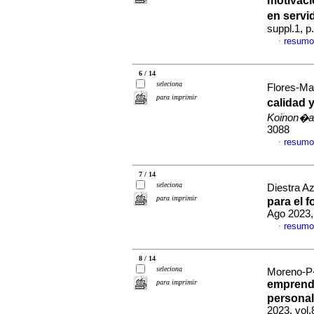
motivaci
en servi
suppl.1, 
resumo
·
6 / 14
seleciona
Flores-Mat
para imprimir
calidad 
Koinon�a
3088
resumo
·
7 / 14
seleciona
Diestra A
para imprimir
para el 
Ago 2023,
resumo
·
8 / 14
seleciona
Moreno-P�
para imprimir
emprende
personal
2023, vol