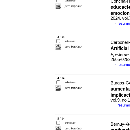
seleciona
Concha-Hu
para imprimir
educaci�
emociona
2024, vol
resumo
·
3 / 14
seleciona
Carbonell
para imprimir
Artificia
Episteme
2665-028
resumo
·
4 / 14
seleciona
Burgos-Go
para imprimir
aumentad
implicac
vol.9, no
resumo
·
5 / 14
seleciona
Bernuy-�lv
para imprimir