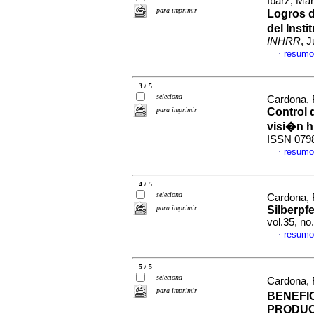
Ibarz, Ma
para imprimir
Logros d
del Inst
INHRR
, 
resumo
·
3 / 5
seleciona
Cardona, 
para imprimir
Control 
visi�n h
ISSN 079
resumo
·
4 / 5
seleciona
Cardona,
para imprimir
Silberpf
vol.35, n
resumo
·
5 / 5
seleciona
Cardona,
para imprimir
BENEFI
PRODUC