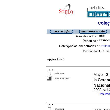
Coleç
Base de dados :
article
Pesquisa :
CARDONA,
Refer�ncias encontradas :
refina
5
[
Mostrando:
1 .. 5
no f
p�gina 1 de 1
1 / 5
seleciona
Mayer, Ge
para imprimir
la Geren
Naciona
2008, vol.
resumo
·
2 / 5
seleciona