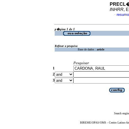
PRECL�
INHRR
, 
resumo
·
p�gina 1 de 1
Refinar a pesquisa
Base de dados :
article
Pesquisar
1
2
3
Search engin
BIREME/OPAS/OMS - Centro Latino-Ame