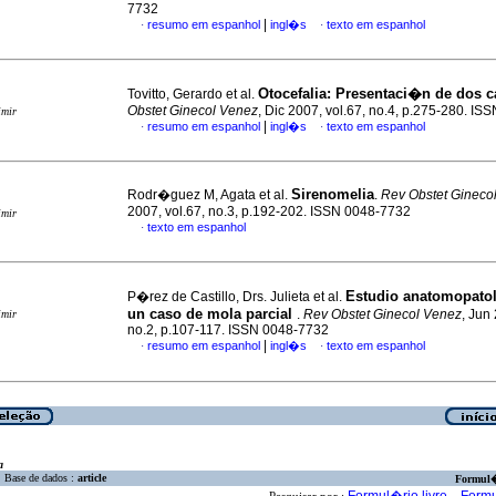
7732
|
resumo em espanhol
ingl�s
texto em espanhol
·
·
Otocefalia
:
Presentaci�n de dos c
Tovitto, Gerardo et al.
Obstet Ginecol Venez
, Dic 2007, vol.67, no.4, p.275-280. I
imir
|
resumo em espanhol
ingl�s
texto em espanhol
·
·
Sirenomelia
Rodr�guez M, Agata et al.
.
Rev Obstet Gineco
2007, vol.67, no.3, p.192-202. ISSN 0048-7732
imir
texto em espanhol
·
Estudio anatomopato
P�rez de Castillo, Drs. Julieta et al.
un caso de mola parcial
.
Rev Obstet Ginecol Venez
, Jun
imir
no.2, p.107-117. ISSN 0048-7732
|
resumo em espanhol
ingl�s
texto em espanhol
·
·
a
Base de dados :
article
Formul