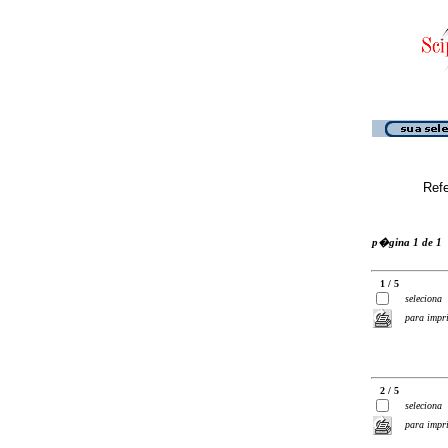
Ref
p�gina 1 de 1
1 / 5
seleciona
para impr
2 / 5
seleciona
para impr