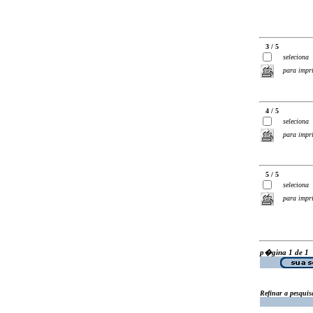
3 / 5
seleciona
para impr
4 / 5
seleciona
para impr
5 / 5
seleciona
para impr
p�gina 1 de 1
Refinar a pesquis