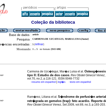
Coleção da biblioteca
Base de dados :
article
Pesquisa :
CARMONA DE UZCATEGUI, MARIA LUISA [Autor]
er�ncias encontradas :
refinar
5
[
]
Mostrando:
1 .. 5
no formato [
ISO 690
]
Osteog�nesis 
Carmona de Uzc�tegui, Mar�a Luisa et al.
tipo II
:
Estudio de dos casos
.
Rev Obstet Ginecol Venez
,
imir
vol.70, no.2, p.116-121. ISSN 0048-7732
|
resumo em espanhol
ingl�s
texto em espanhol
·
·
S�ndrome de perfusi�n arteria
Ram�rez, Liliana et al.
imir
retr�grada en gemelos (trap)
:
feto acardio. Reporte 
Rev Obstet Ginecol Venez
, Set 2009, vol.69, no.3, p.193-203