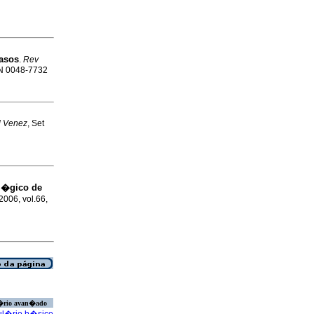
asos
.
Rev
SSN 0048-7732
l Venez
, Set
l�gico de
 2006, vol.66,
�rio avan�ado