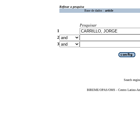
Refinar a pesquisa
Base de dados :
article
Pesquisar
1
2
3
Search engin
BIREME/OPAS/OMS - Centro Latino-Ame