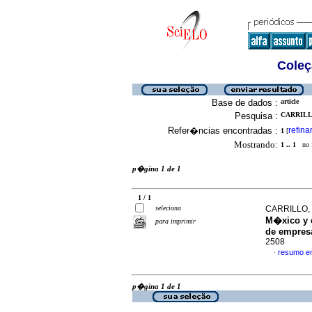
Coleç
Base de dados :
article
Pesquisa :
CARRILLO
Refer�ncias encontradas :
refina
1
[
Mostrando:
1 .. 1
no f
p�gina 1 de 1
1 / 1
seleciona
CARRILLO,
M�xico y 
para imprimir
de empres
2508
resumo e
·
p�gina 1 de 1