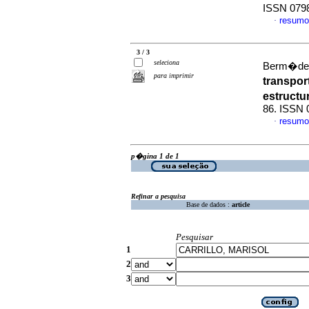
ISSN 079
resumo
·
3 / 3
seleciona
Berm�dez,
para imprimir
transpor
estructu
86. ISSN 
resumo
·
p�gina 1 de 1
Refinar a pesquisa
Base de dados :
article
Pesquisar
1
2
3