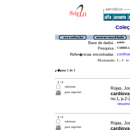
Coleç
Base de dados :
article
Pesquisa :
CARRILL
Refer�ncias encontradas :
refina
3
[
Mostrando:
1 .. 3
no f
p�gina 1 de 1
1 / 3
seleciona
Rojas, Jos
para imprimir
cardiova
no.1, p.2
resumo
·
2 / 3
seleciona
Rojas, Jos
para imprimir
cardiova