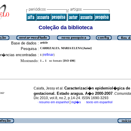
Coleção da biblioteca
Base de dados :
article
Pesquisa :
CARRIZALES, MARIA ELENA [Autor]
er�ncias encontradas :
refinar
1
[
]
Mostrando:
1 .. 1
no formato [
ISO 690
]
Caracterizaci�n epidemiol�gica de 
Caiafa, Jessy et al.
imir
gestacional. Estado aragua. A�o 2000-2007
.
Comunida
Dic 2010, vol.8, no.2, p.14-24. ISSN 1690-3293
|
resumo em espanhol
ingl�s
texto em espanhol
·
·