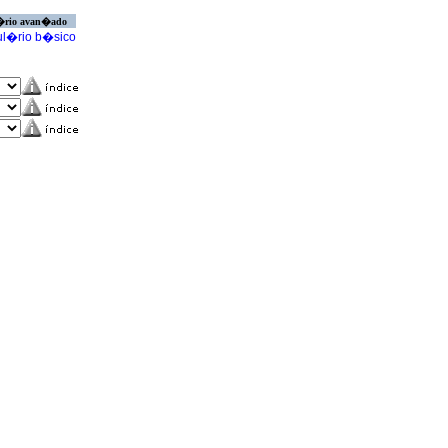
�rio avan�ado
l�rio b�sico