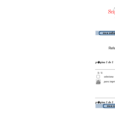
Ref
p�gina 1 de 1
1 / 1
seleciona
para impr
p�gina 1 de 1