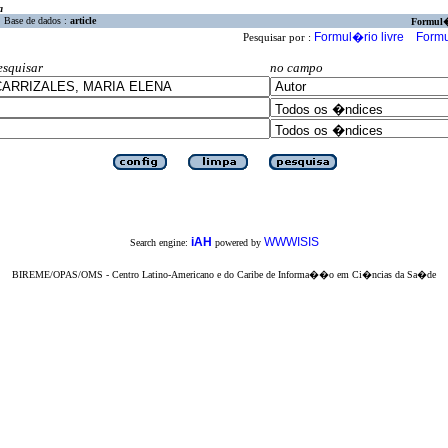
a
Base de dados :
article
Formul
Formul�rio livre
Formu
Pesquisar por :
esquisar
no campo
iAH
WWWISIS
Search engine:
powered by
BIREME/OPAS/OMS - Centro Latino-Americano e do Caribe de Informa��o em Ci�ncias da Sa�de