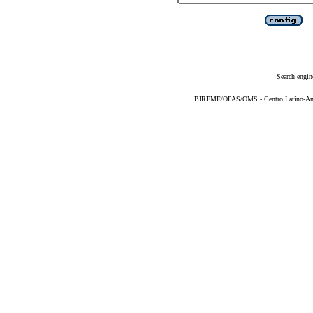
Search engin
BIREME/OPAS/OMS - Centro Latino-Ame