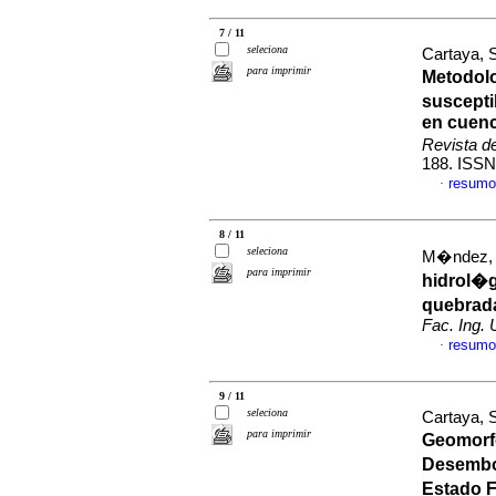
7 / 11
seleciona
Cartaya, 
para imprimir
Metodolo
suscepti
en cuenc
Revista d
188. ISSN
resumo
·
8 / 11
seleciona
M�ndez, W
para imprimir
hidrol�g
quebrada
Fac. Ing.
resumo
·
9 / 11
seleciona
Cartaya, 
para imprimir
Geomorfo
Desembo
Estado 