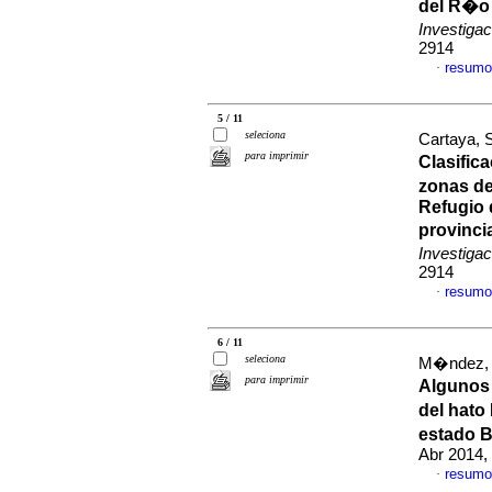
del R�o
Investiga
2914
resumo
·
5 / 11
seleciona
Cartaya, S
para imprimir
Clasific
zonas de
Refugio 
provinc
Investiga
2914
resumo
·
6 / 11
seleciona
M�ndez, W
para imprimir
Algunos
del hato
estado B
Abr 2014,
resumo
·