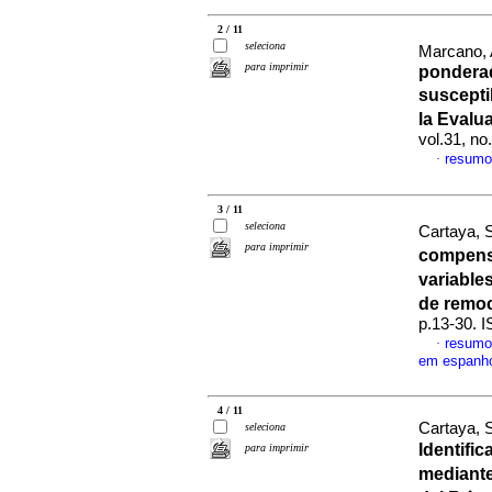
2 / 11
seleciona
Marcano, 
para imprimir
ponderad
suscepti
la Evalu
vol.31, n
resumo
·
3 / 11
seleciona
Cartaya, S
para imprimir
compensa
variable
de remo
p.13-30. 
resumo
·
em espanh
4 / 11
Cartaya, 
seleciona
Identifi
para imprimir
mediante