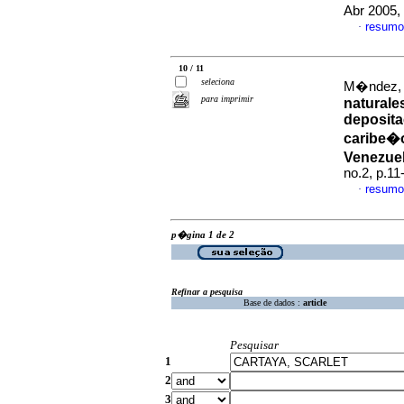
Abr 2005,
resumo
·
10 / 11
seleciona
M�ndez, W
para imprimir
naturale
deposita
caribe�
Venezue
no.2, p.1
resumo
·
p�gina 1 de 2
Refinar a pesquisa
Base de dados :
article
Pesquisar
1
2
3