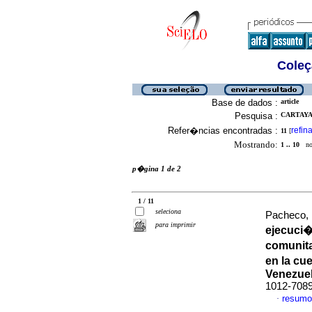
Coleç
Base de dados :
article
Pesquisa :
CARTAYA,
Refer�ncias encontradas :
refina
11
[
Mostrando:
1 .. 10
no 
p�gina 1 de 2
1 / 11
seleciona
Pacheco, 
para imprimir
ejecuci�
comunita
en la cu
Venezue
1012-708
resumo
·