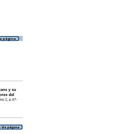
cans y su
ores del
 no.1, p.47-