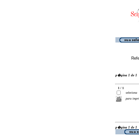
Ref
p�gina 1 de 1
1 / 1
seleciona
para impr
p�gina 1 de 1