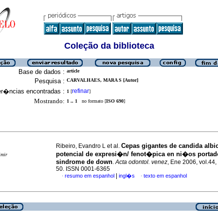
Coleção da biblioteca
Base de dados :
article
Pesquisa :
CARVALHAES, MARA S [Autor]
er�ncias encontradas :
refinar
1
[
]
Mostrando:
1 .. 1
no formato [
ISO 690
]
Cepas gigantes de candida albi
Ribeiro, Evandro L et al.
potencial de expresi�n/ fenot�pica en ni�os portad
imir
sindrome de down
.
Acta odontol. venez
, Ene 2006, vol.44,
50. ISSN 0001-6365
|
resumo em espanhol
ingl�s
texto em espanhol
·
·