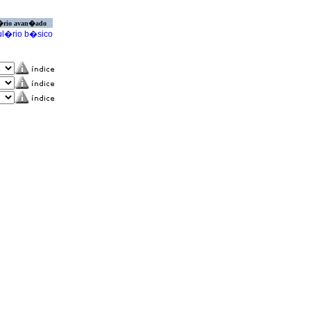
�rio avan�ado
l�rio b�sico