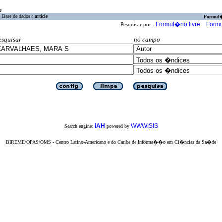
a
Base de dados :
article
Formul
Formul�rio livre
Formu
Pesquisar por :
esquisar
no campo
iAH
WWWISIS
Search engine:
powered by
BIREME/OPAS/OMS - Centro Latino-Americano e do Caribe de Informa��o em Ci�ncias da Sa�de