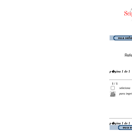
Ref
p�gina 1 de 1
1 / 1
seleciona
para impr
p�gina 1 de 1