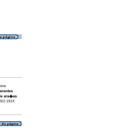
oine
ferentes
 de ara�as
.
 0002-192X