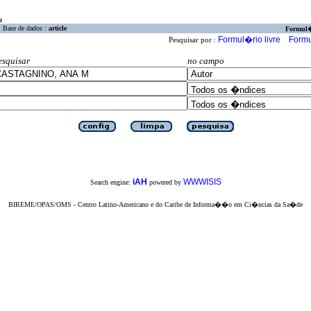
a
Base de dados :
article
Formul
Formul�rio livre
Formu
Pesquisar por :
esquisar
no campo
iAH
WWWISIS
Search engine:
powered by
BIREME/OPAS/OMS - Centro Latino-Americano e do Caribe de Informa��o em Ci�ncias da Sa�de