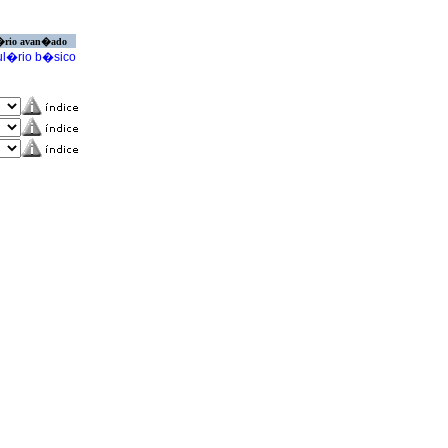
�rio avan�ado
l�rio b�sico