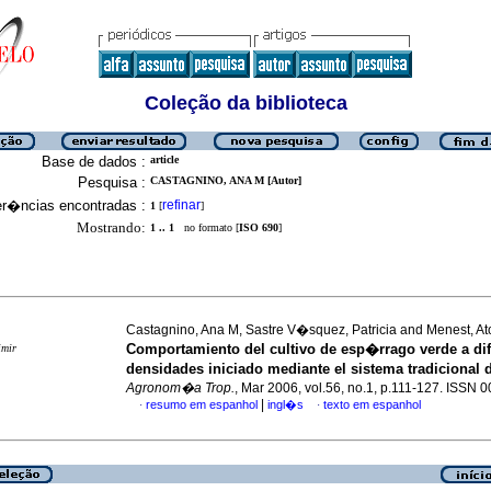
Coleção da biblioteca
Base de dados :
article
Pesquisa :
CASTAGNINO, ANA M [Autor]
er�ncias encontradas :
refinar
1
[
]
Mostrando:
1 .. 1
no formato [
ISO 690
]
Castagnino, Ana M, Sastre V�squez, Patricia and Menest, At
Comportamiento del cultivo de esp�rrago
verde a di
imir
densidades iniciado
mediante el sistema tradicional
Agronom�a Trop.
, Mar 2006, vol.56, no.1, p.111-127. ISSN
|
resumo em espanhol
ingl�s
texto em espanhol
·
·