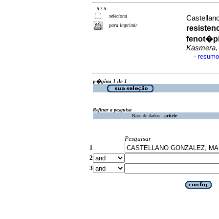
5 / 5
seleciona
Castellan
para imprimir
resisten
fenot�p
Kasmera
,
resumo
·
p�gina 1 de 1
Refinar a pesquisa
Base de dados :
article
Pesquisar
1
2
3