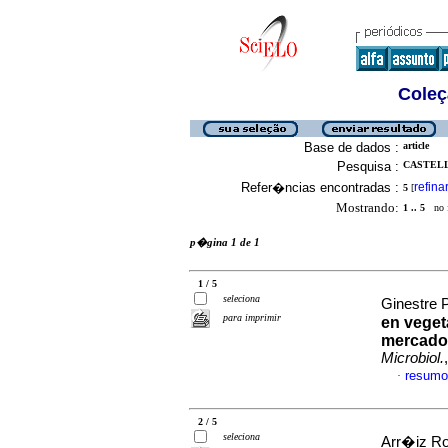
Coleç
Base de dados :
article
Pesquisa :
CASTELL
Refer�ncias encontradas :
refina
5
[
Mostrando:
1 .. 5
no f
p�gina 1 de 1
1 / 5
seleciona
Ginestre 
para imprimir
en veget
mercado
Microbiol.
resumo
·
2 / 5
seleciona
Arr�iz Ro