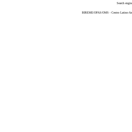
Search engin
BIREME/OPAS/OMS - Centro Latino-Ame