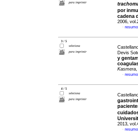
para imprimir
trachoma
por inmu
cadena d
2006, vol.
resumo
·
3 / 5
seleciona
Castellan
para imprimir
Devis Sot
y gentam
coagulas
Kasmera
,
resumo
·
4 / 5
seleciona
Castellan
para imprimir
gastroint
paciente
cuidados
Universi
2013, vol
resumo
·