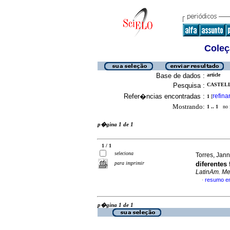
Coleç
Base de dados :
article
Pesquisa :
CASTELL
Refer�ncias encontradas :
refina
1
[
Mostrando:
1 .. 1
no f
p�gina 1 de 1
1 / 1
seleciona
Torres, Jann
para imprimir
diferentes
LatinAm. Met
resumo e
·
p�gina 1 de 1