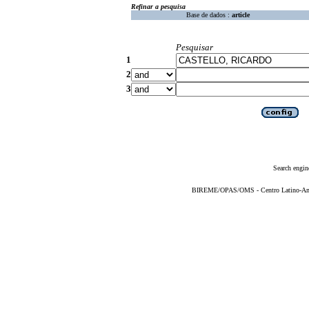
Refinar a pesquisa
Base de dados :
article
Pesquisar
1
2
3
Search engin
BIREME/OPAS/OMS - Centro Latino-Ame