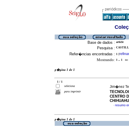
Coleç
Base de dados :
article
Pesquisa :
CASTILL
Refer�ncias encontradas :
refina
1
[
Mostrando:
1 .. 1
no f
p�gina 1 de 1
1 / 1
seleciona
Jim�nez Ter
TECNOLOG
para imprimir
CENTRO DE
CHIHUAH
resumo e
·
p�gina 1 de 1