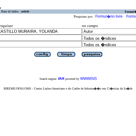
a
Base de dados :
article
Formul
Formul�rio livre
Formu
Pesquisar por :
esquisar
no campo
iAH
WWWISIS
Search engine:
powered by
BIREME/OPAS/OMS - Centro Latino-Americano e do Caribe de Informa��o em Ci�ncias da Sa�de