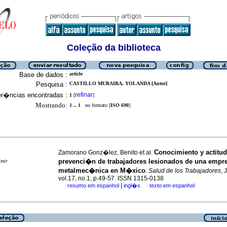
Coleção da biblioteca
Base de dados :
article
Pesquisa :
CASTILLO MURAIRA, YOLANDA [Autor]
er�ncias encontradas :
refinar
1
[
]
Mostrando:
1 .. 1
no formato [
ISO 690
]
Conocimiento y actitud
Zamorano Gonz�lez, Benito et al.
prevenci�n de trabajadores lesionados de una empr
imir
metalmec�nica en M�xico
.
Salud de los Trabajadores
, 
vol.17, no.1, p.49-57. ISSN 1315-0138
|
resumo em espanhol
ingl�s
texto em espanhol
·
·