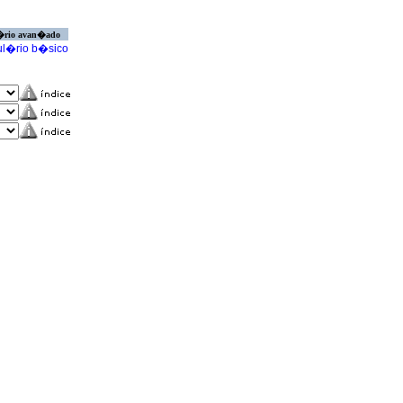
�rio avan�ado
l�rio b�sico