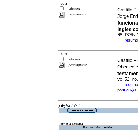
2 / 3
seleciona
Castillo 
para imprimir
Jorge Enr
funciona
ingles c
98. ISSN 
resumo
·
3 / 3
seleciona
Castillo 
para imprimir
Obediente
testamen
vol.52, n
resumo
·
portugu�s
p�gina 1 de 1
Refinar a pesquisa
Base de dados :
article