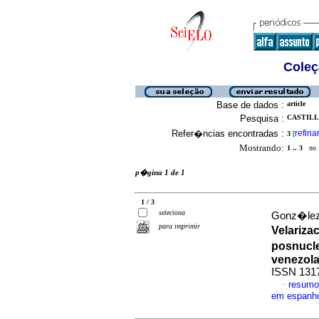
Coleç
Base de dados :
article
Pesquisa :
CASTILLO
Refer�ncias encontradas :
refina
3
[
Mostrando:
1 .. 3
no f
p�gina 1 de 1
1 / 3
seleciona
Gonz�lez,
para imprimir
Velariza
posnucle
venezol
ISSN 131
resumo
·
em espanh