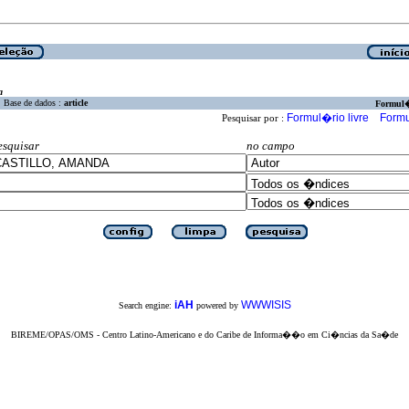
a
Base de dados :
article
Formul
Formul�rio livre
Formu
Pesquisar por :
esquisar
no campo
iAH
WWWISIS
Search engine:
powered by
BIREME/OPAS/OMS - Centro Latino-Americano e do Caribe de Informa��o em Ci�ncias da Sa�de