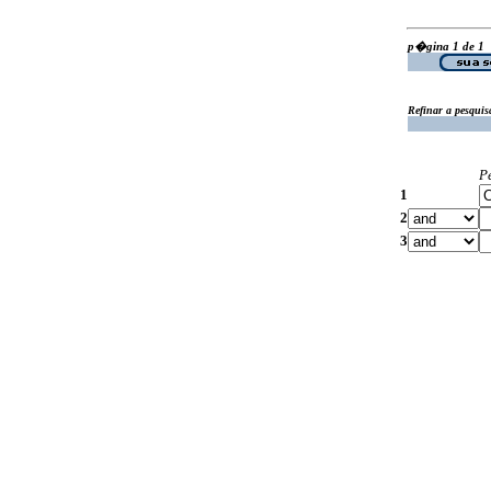
p�gina 1 de 1
Refinar a pesquis
P
1
2
3