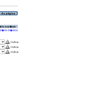
�rio avan�ado
l�rio b�sico