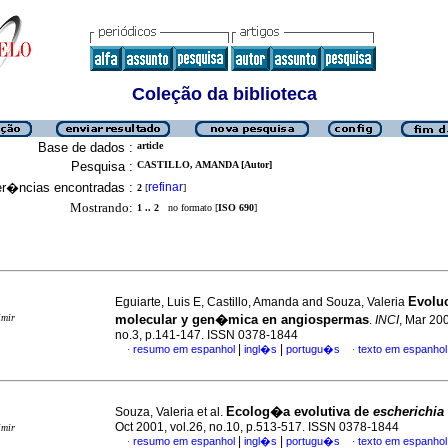
Coleção da biblioteca
Base de dados :
article
Pesquisa :
CASTILLO, AMANDA [Autor]
er�ncias encontradas :
refinar
2
[
]
Mostrando:
1 .. 2
no formato [
ISO 690
]
Evolu
Eguiarte, Luis E, Castillo, Amanda and Souza, Valeria
imir
molecular y gen�mica en angiospermas
.
INCI
, Mar 200
no.3, p.141-147. ISSN 0378-1844
|
|
resumo em espanhol
ingl�s
portugu�s
texto em espanhol
·
·
Ecolog�a evolutiva de
escherichia 
Souza, Valeria et al.
Oct 2001, vol.26, no.10, p.513-517. ISSN 0378-1844
imir
|
|
resumo em espanhol
ingl�s
portugu�s
texto em espanhol
·
·