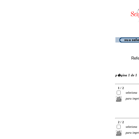
Ref
p�gina 1 de 1
1 / 2
seleciona
para impr
2 / 2
seleciona
para impr