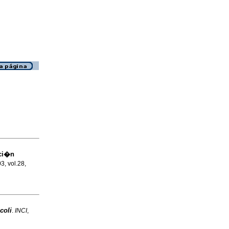
ci�n
3, vol.28,
coli
.
INCI
,