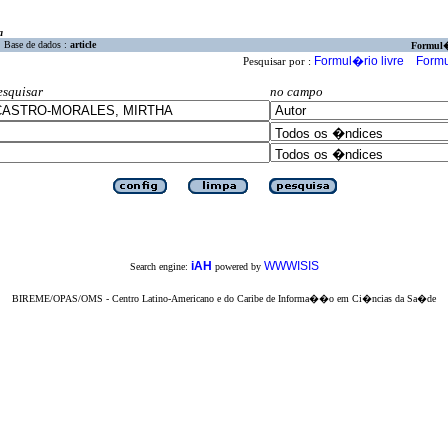
a
Base de dados :
article
Formul
Formul�rio livre
Formu
Pesquisar por :
esquisar
no campo
iAH
WWWISIS
Search engine:
powered by
BIREME/OPAS/OMS - Centro Latino-Americano e do Caribe de Informa��o em Ci�ncias da Sa�de