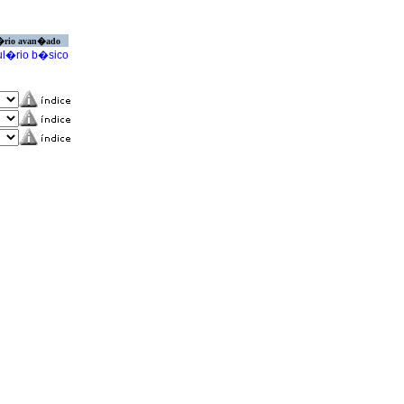
�rio avan�ado
l�rio b�sico