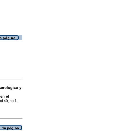
serológico y
en el
ol.40, no.1,