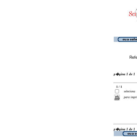
Ref
p�gina 1 de 1
1 / 1
seleciona
para impr
p�gina 1 de 1