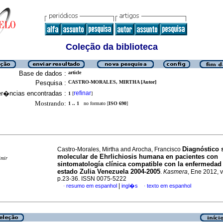
Coleção da biblioteca
Base de dados :
article
Pesquisa :
CASTRO-MORALES, MIRTHA [Autor]
er�ncias encontradas :
refinar
1
[
]
Mostrando:
1 .. 1
no formato [
ISO 690
]
Diagnóstico 
Castro-Morales, Mirtha and Arocha, Francisco
molecular de Ehrlichiosis humana en pacientes con
imir
sintomatología clínica compatible con la enfermedad 
estado Zulia Venezuela 2004-2005
.
Kasmera
, Ene 2012, v
p.23-36. ISSN 0075-5222
|
resumo em espanhol
ingl�s
texto em espanhol
·
·