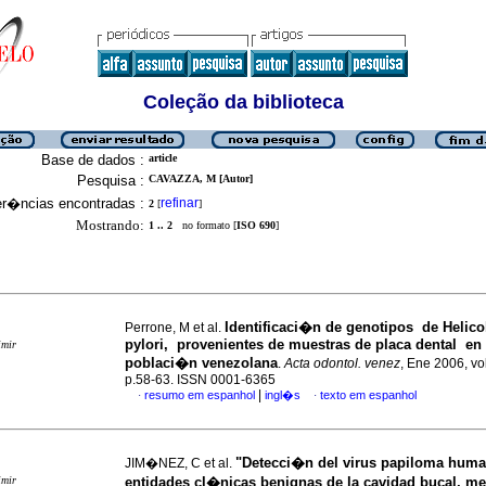
Coleção da biblioteca
Base de dados :
article
Pesquisa :
CAVAZZA, M [Autor]
er�ncias encontradas :
refinar
2
[
]
Mostrando:
1 .. 2
no formato [
ISO 690
]
Identificaci�n de genotipos de Helico
Perrone, M et al.
pylori, provenientes de muestras de placa dental en
imir
poblaci�n venezolana
.
Acta odontol. venez
, Ene 2006, vol
p.58-63. ISSN 0001-6365
|
resumo em espanhol
ingl�s
texto em espanhol
·
·
"Detecci�n del virus papiloma hum
JIM�NEZ, C et al.
imir
entidades cl�nicas benignas de la cavidad bucal, me