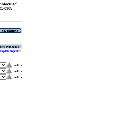
molecular"
.
001-6365
�rio avan�ado
l�rio b�sico