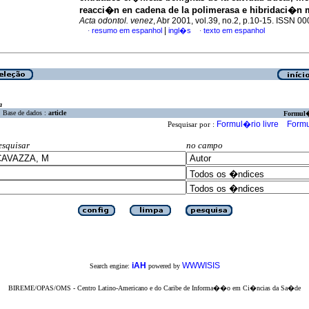
reacci�n en cadena de la polimerasa e hibridaci�n 
Acta odontol. venez
, Abr 2001, vol.39, no.2, p.10-15. ISSN 0
|
resumo em espanhol
ingl�s
texto em espanhol
·
·
a
Base de dados :
article
Formul
Formul�rio livre
Formu
Pesquisar por :
esquisar
no campo
iAH
WWWISIS
Search engine:
powered by
BIREME/OPAS/OMS - Centro Latino-Americano e do Caribe de Informa��o em Ci�ncias da Sa�de