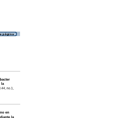
bacter
 la
.44, no.1,
ano en
diante la