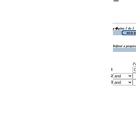
p�gina 1 de 1
Refinar a pesquis
P
1
2
3