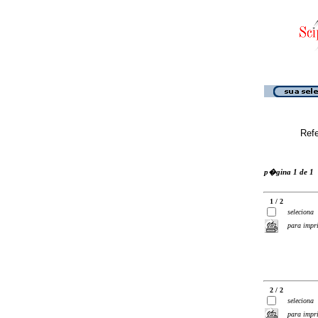
Ref
p�gina 1 de 1
1 / 2
seleciona
para impr
2 / 2
seleciona
para impr