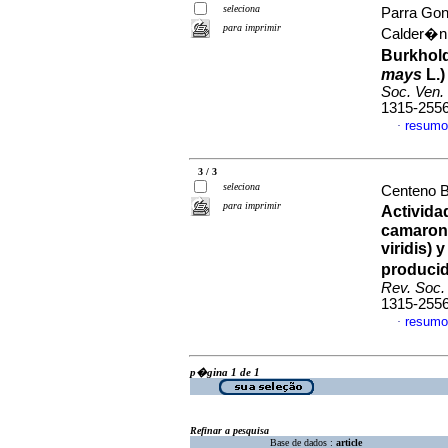
seleciona
Parra Gon
para imprimir
Calder�n
Burkhold
mays
L.
Soc. Ven. 
1315-255
resumo
·
3 / 3
seleciona
Centeno B
para imprimir
Activida
camarone
viridis) 
produci
Rev. Soc. 
1315-255
resumo
·
p�gina 1 de 1
Refinar a pesquisa
Base de dados :
article