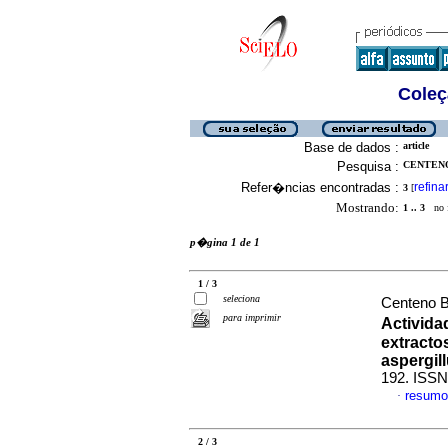
Coleç
Base de dados :
article
Pesquisa :
CENTENO
Refer�ncias encontradas :
refina
3
[
Mostrando:
1 .. 3
no f
p�gina 1 de 1
1 / 3
seleciona
Centeno B
para imprimir
Activida
extractos
aspergill
192. ISSN
resumo
·
2 / 3