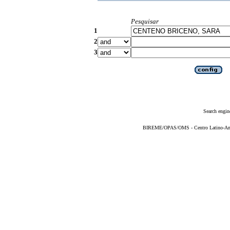
Pesquisar
1
2
3
Search engin
BIREME/OPAS/OMS - Centro Latino-Ame