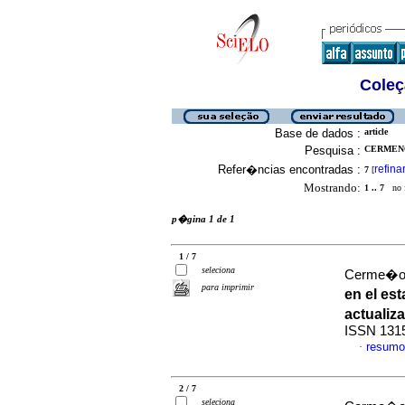
Coleç
Base de dados :
article
Pesquisa :
CERMENO
Refer�ncias encontradas :
refina
7
[
Mostrando:
1 .. 7
no f
p�gina 1 de 1
1 / 7
seleciona
Cerme�o,
para imprimir
en el es
actuali
ISSN 131
resumo
·
2 / 7
seleciona