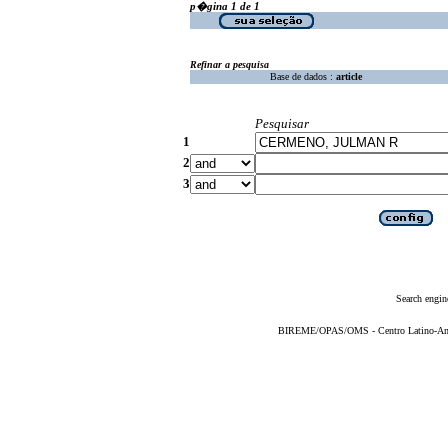
p�gina 1 de 1
Refinar a pesquisa
Base de dados :
article
Pesquisar
1
2
3
Search engin
BIREME/OPAS/OMS - Centro Latino-Ame