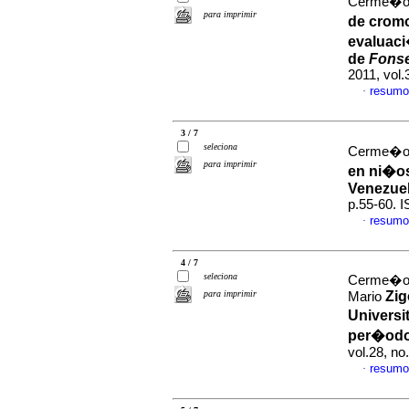
Cerme�o,
para imprimir
de cromo
evaluaci
de
Fonse
2011, vol
resumo
·
3 / 7
seleciona
Cerme�o, 
para imprimir
en ni�o
Venezue
p.55-60. 
resumo
·
4 / 7
seleciona
Cerme�o 
para imprimir
Zig
Mario
Universi
per�odo
vol.28, n
resumo
·