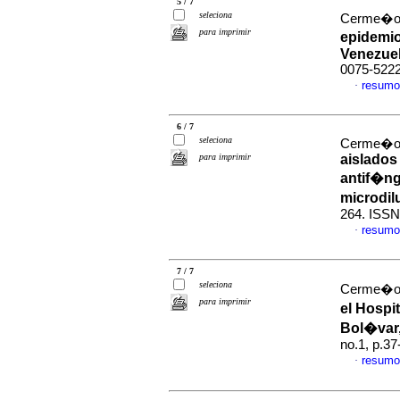
5 / 7
seleciona
Cerme�o, 
para imprimir
epidemio
Venezue
0075-522
resumo
·
6 / 7
seleciona
Cerme�o, 
para imprimir
aislados
antif�ng
microdi
264. ISSN
resumo
·
7 / 7
seleciona
Cerme�o, 
para imprimir
el Hospi
Bol�var,
no.1, p.3
resumo
·