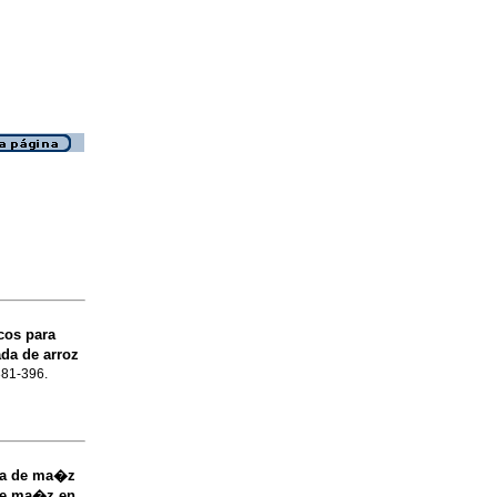
cos para
ada de arroz
.381-396.
ada de ma�z
 de ma�z en