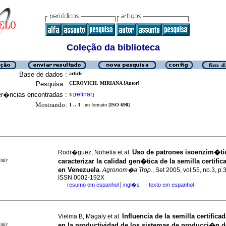
Coleção da biblioteca
Base de dados :
article
Pesquisa :
CEROVICH, MIRIANA [Autor]
er�ncias encontradas :
refinar
3
[
]
Mostrando:
1 .. 3
no formato [
ISO 690
]
Uso de patrones isoenzim�ti
Rodr�guez, Nohelia et al.
imir
caracterizar la calidad gen�tica de la semilla certific
en Venezuela
.
Agronom�a Trop.
, Set 2005, vol.55, no.3, p
ISSN 0002-192X
|
resumo em espanhol
ingl�s
texto em espanhol
·
·
Influencia de la semilla certific
Vielma B, Magaly et al.
imir
en la productividad de los sistemas de producci�n