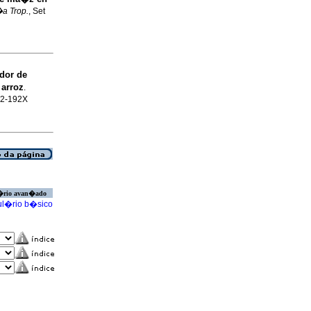
a Trop.
, Set
dor de
 arroz
.
002-192X
�rio avan�ado
l�rio b�sico