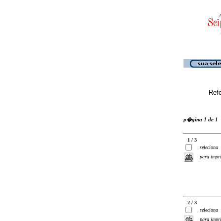
Ref
p�gina 1 de 1
1 / 3
seleciona
para impr
2 / 3
seleciona
para impr