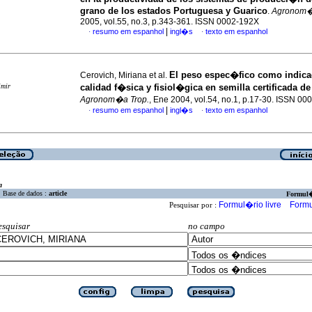
grano de los estados Portuguesa y Guarico
.
Agronom�
2005, vol.55, no.3, p.343-361. ISSN 0002-192X
|
resumo em espanhol
ingl�s
texto em espanhol
·
·
El peso espec�fico como indica
Cerovich, Miriana et al.
imir
calidad f�sica y fisiol�gica en semilla certificada de
Agronom�a Trop.
, Ene 2004, vol.54, no.1, p.17-30. ISSN 0
|
resumo em espanhol
ingl�s
texto em espanhol
·
·
a
Base de dados :
article
Formul
Formul�rio livre
Formu
Pesquisar por :
esquisar
no campo