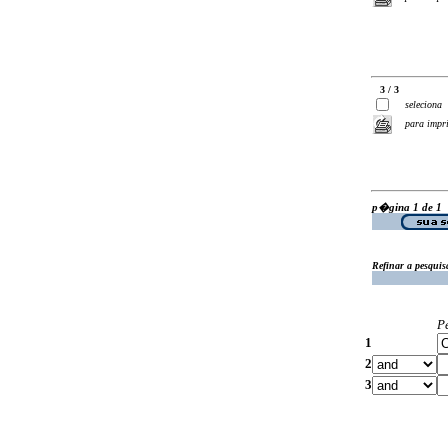
3 / 3
seleciona
para impr
p�gina 1 de 1
Refinar a pesquis
P
1
2
3