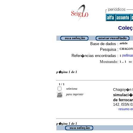
Coleç
Base de dados :
article
Pesquisa :
CHAGOYE
Refer�ncias encontradas :
refina
1
[
Mostrando:
1 .. 1
no f
p�gina 1 de 1
1 / 1
seleciona
Chagoy�n M
para imprimir
simulaci�
de ferrocar
142. ISSN 
resumo e
·
p�gina 1 de 1