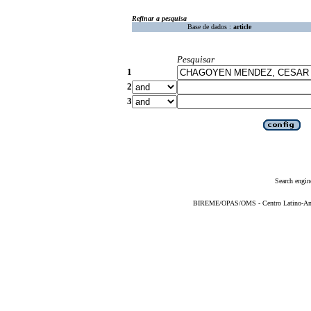
Refinar a pesquisa
Base de dados :
article
Pesquisar
1
2
3
Search engin
BIREME/OPAS/OMS - Centro Latino-Ame