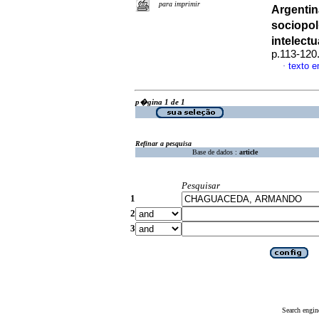
para imprimir
Argentin
sociopol
intelect
p.113-120
texto 
·
p�gina 1 de 1
Refinar a pesquisa
Base de dados :
article
Pesquisar
1
2
3
Search engin