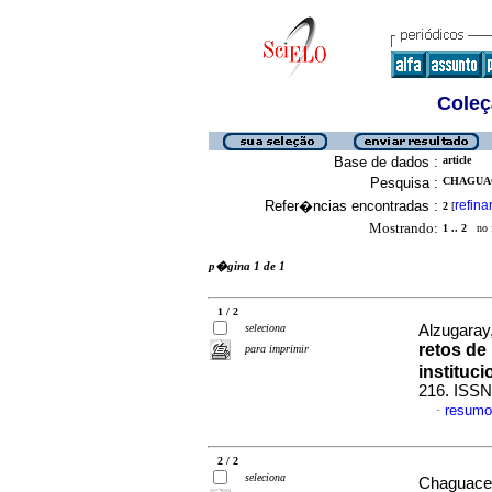
Coleç
Base de dados :
article
Pesquisa :
CHAGUAC
Refer�ncias encontradas :
refina
2
[
Mostrando:
1 .. 2
no f
p�gina 1 de 1
1 / 2
seleciona
Alzugaray
retos de
para imprimir
instituci
216. ISSN
resumo
·
2 / 2
seleciona
Chaguace