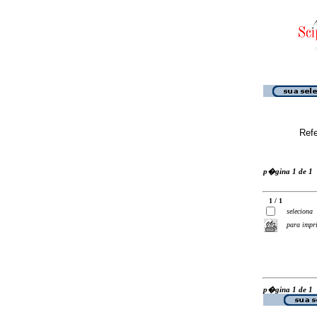
Ref
p�gina 1 de 1
1 / 1
seleciona
para impr
p�gina 1 de 1