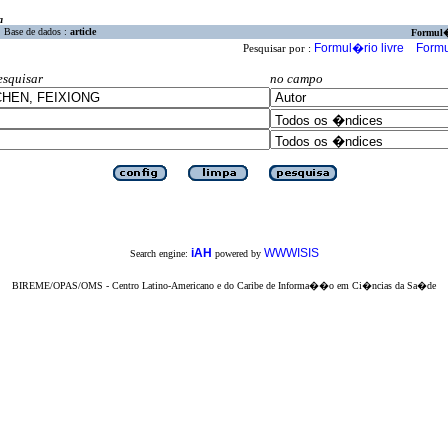
a
Base de dados :
article
Formul
Formul�rio livre
Formu
Pesquisar por :
esquisar
no campo
iAH
WWWISIS
Search engine:
powered by
BIREME/OPAS/OMS - Centro Latino-Americano e do Caribe de Informa��o em Ci�ncias da Sa�de