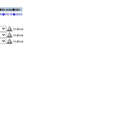
�rio avan�ado
l�rio b�sico