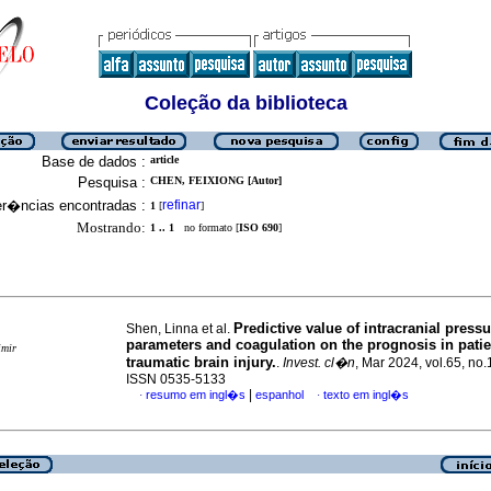
Coleção da biblioteca
Base de dados :
article
Pesquisa :
CHEN, FEIXIONG [Autor]
er�ncias encontradas :
refinar
1
[
]
Mostrando:
1 .. 1
no formato [
ISO 690
]
Predictive value of intracranial pressu
Shen, Linna et al.
parameters and coagulation on the prognosis in patie
imir
traumatic brain injury.
.
Invest. cl�n
, Mar 2024, vol.65, no.
ISSN 0535-5133
|
resumo em ingl�s
espanhol
texto em ingl�s
·
·