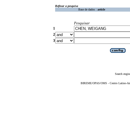
Refinar a pesquisa
Base de dados :
article
Pesquisar
1
2
3
Search engin
BIREME/OPAS/OMS - Centro Latino-Ame