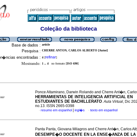
Coleção da biblioteca
Base de dados :
article
Pesquisa :
CHERRE ANTON, CARLOS ALBERTO [Autor]
er�ncias encontradas :
refinar
4
[
]
Mostrando:
1 .. 4
no formato [
ISO 690
]
Ponce Altamirano, Darwin Rolando and Cherre Ant�n, Carlos
HERRAMIENTAS DE INTELIGENCIA ARTIFICIAL EN
imir
ESTUDIANTES DE BACHILLERATO
.
Aula Virtual
, Dic 202
no.13. ISSN 2665-0398
|
resumo em espanhol
ingl�s
texto em espanhol
·
·
Panta Panta, Giovana Milagros and Cherre Ant�n, Carlos Al
DESEMPE�O DOCENTE EN LA ENSE�ANZA DE LA
imir