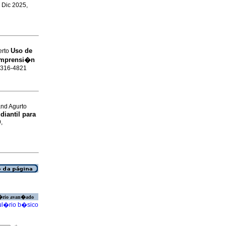
, Dic 2025,
Uso de
erto
comprensi�n
 1316-4821
and Agurto
diantil para
,
�rio avan�ado
l�rio b�sico