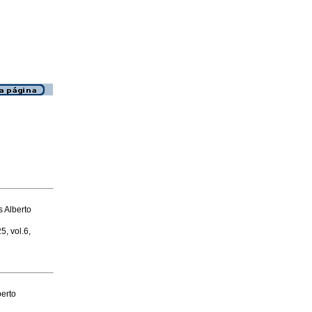
 Alberto
5, vol.6,
berto