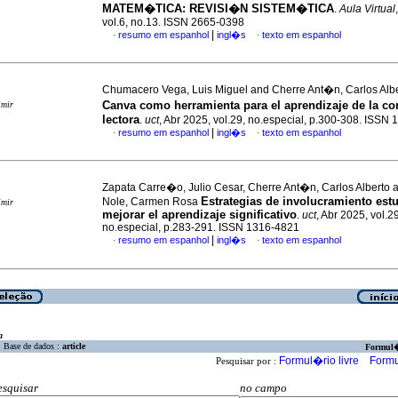
MATEM�TICA: REVISI�N SISTEM�TICA
.
Aula Virtual
vol.6, no.13. ISSN 2665-0398
|
resumo em espanhol
ingl�s
texto em espanhol
·
·
Chumacero Vega, Luis Miguel and Cherre Ant�n, Carlos Alb
Canva como herramienta para el aprendizaje de la 
imir
lectora
.
uct
, Abr 2025, vol.29, no.especial, p.300-308. ISSN
|
resumo em espanhol
ingl�s
texto em espanhol
·
·
Zapata Carre�o, Julio Cesar, Cherre Ant�n, Carlos Alberto 
Estrategias de involucramiento estu
Nole, Carmen Rosa
imir
mejorar el aprendizaje significativo
.
uct
, Abr 2025, vol.29
no.especial, p.283-291. ISSN 1316-4821
|
resumo em espanhol
ingl�s
texto em espanhol
·
·
a
Base de dados :
article
Formul
Formul�rio livre
Formu
Pesquisar por :
esquisar
no campo