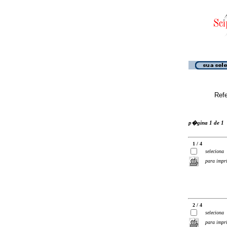
Ref
p�gina 1 de 1
1 / 4
seleciona
para impr
2 / 4
seleciona
para impr