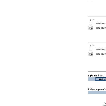
3 / 4
seleciona
para impr
4 / 4
seleciona
para impr
p�gina 1 de 1
Refinar a pesquis
P