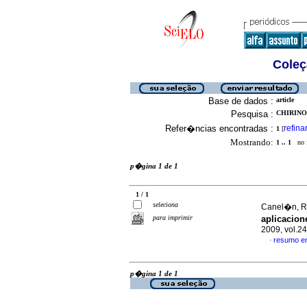
Coleç
Base de dados :
article
Pesquisa :
CHIRINOS
Refer�ncias encontradas :
refina
1
[
Mostrando:
1 .. 1
no f
p�gina 1 de 1
1 / 1
seleciona
Canel�n, Ro
para imprimir
aplicacion
2009, vol.2
resumo e
·
p�gina 1 de 1