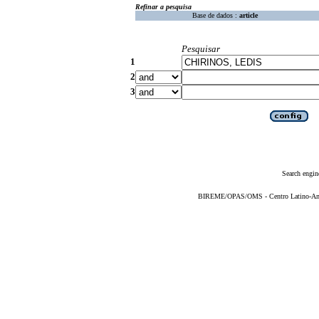
Refinar a pesquisa
Base de dados :
article
Pesquisar
1
2
3
Search engin
BIREME/OPAS/OMS - Centro Latino-Ame