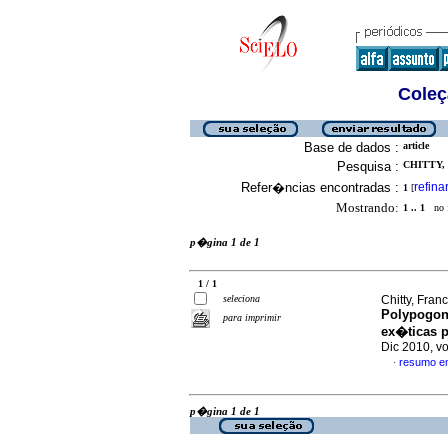
Coleç
Base de dados :
article
Pesquisa :
CHITTY,
Refer�ncias encontradas :
refina
1
[
Mostrando:
1 .. 1
no f
p�gina 1 de 1
1 / 1
seleciona
Chitty, Fra
Polypogon
para imprimir
ex�ticas p
Dic 2010, v
resumo e
·
p�gina 1 de 1