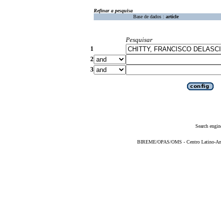
Refinar a pesquisa
Base de dados :
article
Pesquisar
1
2
3
Search engin
BIREME/OPAS/OMS - Centro Latino-Ame