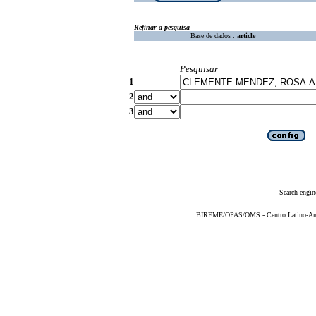
Refinar a pesquisa
Base de dados :
article
Pesquisar
1
2
3
Search engin
BIREME/OPAS/OMS - Centro Latino-Ame