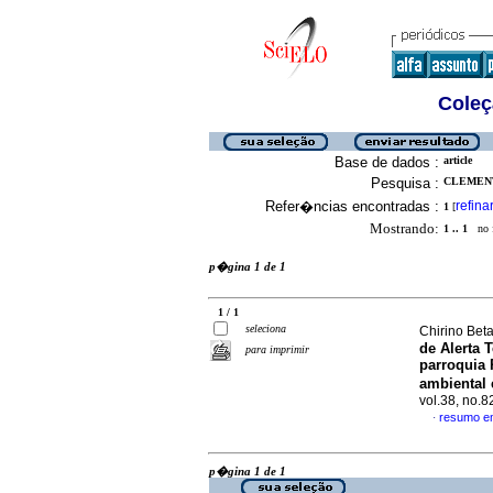
Coleç
Base de dados :
article
Pesquisa :
CLEMENT
Refer�ncias encontradas :
refina
1
[
Mostrando:
1 .. 1
no f
p�gina 1 de 1
1 / 1
seleciona
Chirino Bet
de Alerta 
para imprimir
parroquia 
ambiental 
vol.38, no.
resumo e
·
p�gina 1 de 1