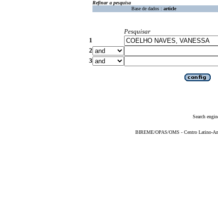
Refinar a pesquisa
Base de dados :
article
Pesquisar
1
2
3
Search engin
BIREME/OPAS/OMS - Centro Latino-Ame