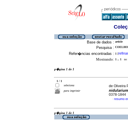
Coleç
Base de dados :
article
Pesquisa :
COELHO 
Refer�ncias encontradas :
refina
1
[
Mostrando:
1 .. 1
no f
p�gina 1 de 1
1 / 1
seleciona
de Oliveira 
nidulariu
para imprimir
0378-1844
resumo e
·
p�gina 1 de 1