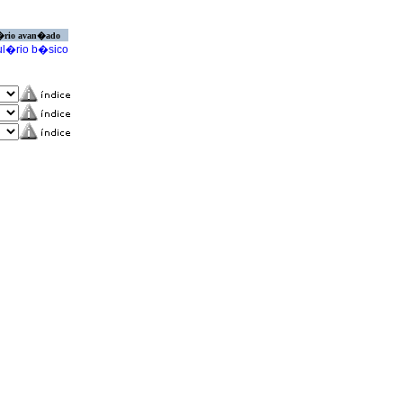
�rio avan�ado
l�rio b�sico