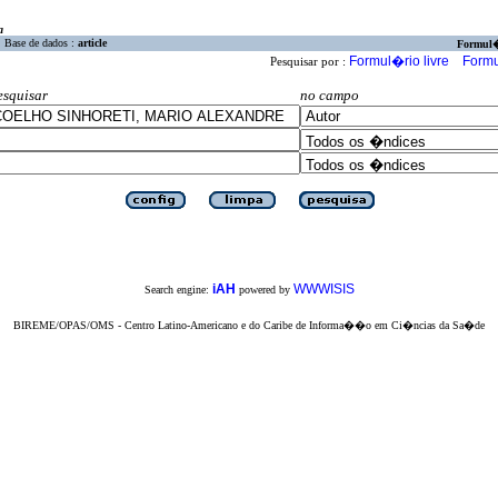
a
Base de dados :
article
Formul
Formul�rio livre
Formu
Pesquisar por :
esquisar
no campo
iAH
WWWISIS
Search engine:
powered by
BIREME/OPAS/OMS - Centro Latino-Americano e do Caribe de Informa��o em Ci�ncias da Sa�de