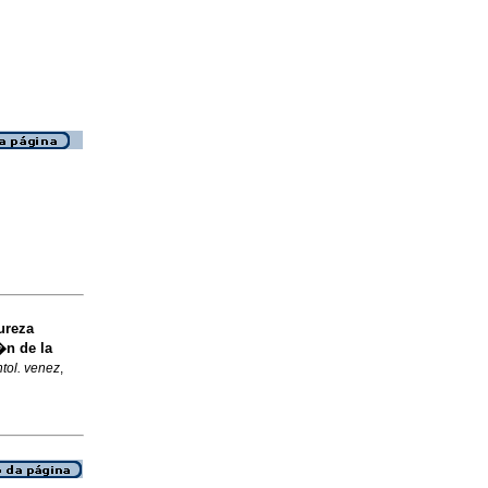
ureza
�n de la
tol. venez
,