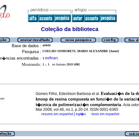
Coleção da biblioteca
Base de dados :
article
Pesquisa :
COELHO SINHORETI, MARIO ALEXANDRE [Autor]
er�ncias encontradas :
refinar
1
[
]
Mostrando:
1 .. 1
no formato [
ISO 690
]
Evaluaci�n de la d
Gomes Filho, Edevilson Barbosa et al.
imir
knoop de resina compuesta en funci�n de la variaci
t�cnica de polimerizaci�n complementaria
.
Acta odon
Mar 2008, vol.46, no.1, p.20-24. ISSN 0001-6365
|
resumo em espanhol
ingl�s
texto em espanhol
·
·