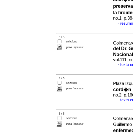
preserva
la tiroi
no.1, p.3
resumo
·
3 / 5
seleciona
Colmenare
para imprimir
del Dr. 
Nacional
vol.111, 
texto 
·
4 / 5
seleciona
Plaza Izqu
para imprimir
cord�n u
no.2, p.1
texto 
·
5 / 5
Colmenare
seleciona
para imprimir
Guillermo
enferme