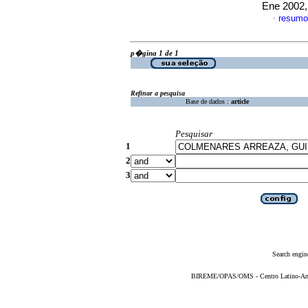
Ene 2002,
resumo
·
p�gina 1 de 1
Refinar a pesquisa
Base de dados :
article
Pesquisar
1
2
3
Search engin
BIREME/OPAS/OMS - Centro Latino-Ame