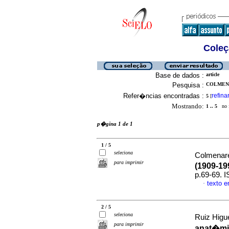
Coleç
Base de dados :
article
Pesquisa :
COLMENA
Refer�ncias encontradas :
refina
5
[
Mostrando:
1 .. 5
no f
p�gina 1 de 1
1 / 5
seleciona
Colmenare
para imprimir
(1909-19
p.69-69. 
texto 
·
2 / 5
seleciona
Ruiz Higu
para imprimir
anat�mic