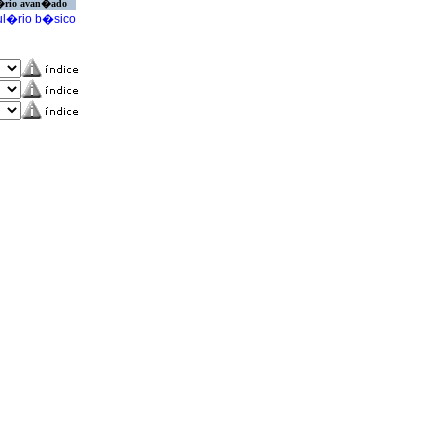
�rio avan�ado
l�rio b�sico