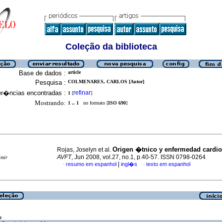
Coleção da biblioteca
Base de dados :
article
Pesquisa :
COLMENARES, CARLOS [Autor]
er�ncias encontradas :
refinar
1
[
]
Mostrando:
1 .. 1
no formato [
ISO 690
]
Origen �tnico y enfermedad cardio
Rojas, Joselyn et al.
AVFT
, Jun 2008, vol.27, no.1, p.40-57. ISSN 0798-0264
imir
|
resumo em espanhol
ingl�s
texto em espanhol
·
·
a