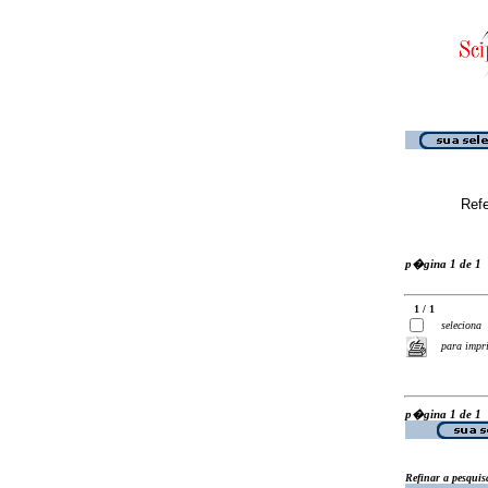
Ref
p�gina 1 de 1
1 / 1
seleciona
para impr
p�gina 1 de 1
Refinar a pesquis