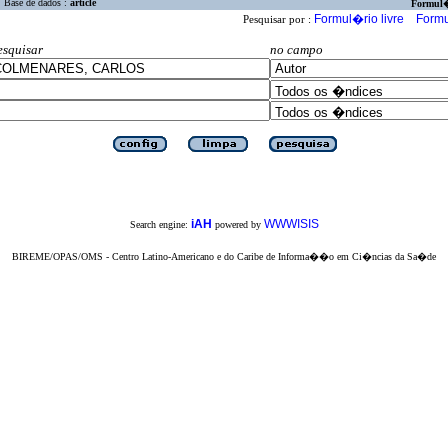
Base de dados :
article
Formul
Formul�rio livre
Formu
Pesquisar por :
esquisar
no campo
iAH
WWWISIS
Search engine:
powered by
BIREME/OPAS/OMS - Centro Latino-Americano e do Caribe de Informa��o em Ci�ncias da Sa�de