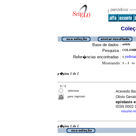
Coleç
Base de dados :
article
Pesquisa :
COLOMBA
Refer�ncias encontradas :
refina
1
[
Mostrando:
1 .. 1
no f
p�gina 1 de 1
1 / 1
seleciona
Acevedo Bar
para imprimir
Olivio Gera
epistasis 
ISSN 0002-
resumo e
·
p�gina 1 de 1