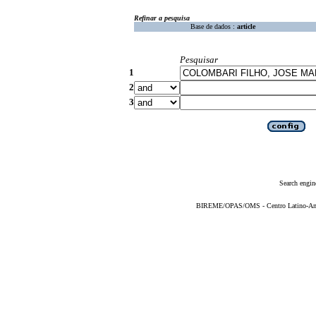
Refinar a pesquisa
Base de dados :
article
Pesquisar
1
2
3
Search engin
BIREME/OPAS/OMS - Centro Latino-Ame