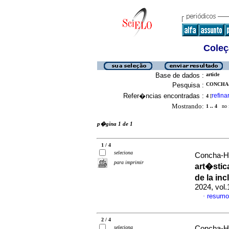
Coleç
Base de dados :
article
Pesquisa :
CONCHA-
Refer�ncias encontradas :
refina
4
[
Mostrando:
1 .. 4
no f
p�gina 1 de 1
1 / 4
seleciona
Concha-Hu
para imprimir
art�stic
de la in
2024, vol
resumo
·
2 / 4
seleciona
Concha-Hu