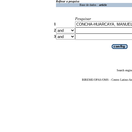
Refinar a pesquisa
Base de dados :
article
Pesquisar
1
2
3
Search engin
BIREME/OPAS/OMS - Centro Latino-Ame