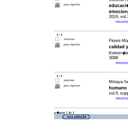
para imprimir
educaci�
emociona
2024, vol
resumo
·
3 / 4
seleciona
Flores-Mat
para imprimir
calidad 
Koinon�a
3088
resumo
·
4 / 4
seleciona
Minaya-Se
para imprimir
humano y
vol.9, su
resumo
·
p�gina 1 de 1