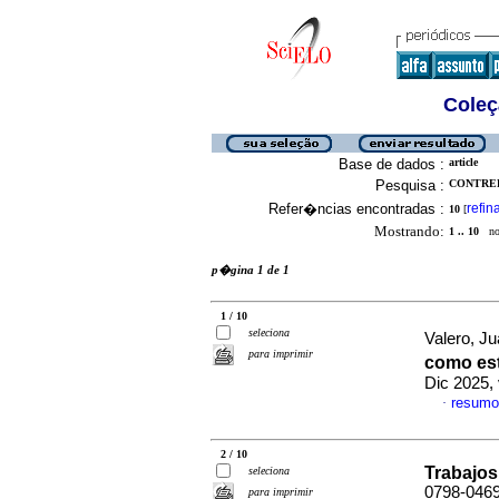
Coleç
Base de dados :
article
Pesquisa :
CONTRER
Refer�ncias encontradas :
refin
10
[
Mostrando:
1 .. 10
no 
p�gina 1 de 1
1 / 10
seleciona
Valero, Ju
para imprimir
como est
Dic 2025,
resumo
·
2 / 10
Trabajos
seleciona
0798-046
para imprimir