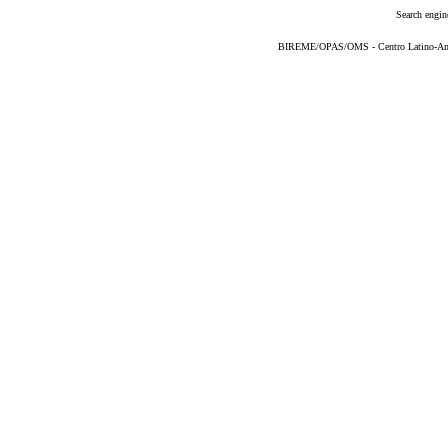
Search engin
BIREME/OPAS/OMS - Centro Latino-Ame