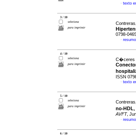
texto 
·
3 / 10
seleciona
Contreras,
para imprimir
Hiperte
0798-046
resumo
·
4 / 10
seleciona
C�ceres C
para imprimir
Conector
hospital
ISSN 079
texto 
·
5 / 10
seleciona
Contreras,
para imprimir
no-HDL, 
AVFT
, Ju
resumo
·
6 / 10