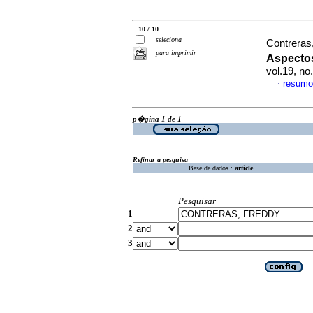
10 / 10
seleciona
Contreras,
para imprimir
Aspecto
vol.19, no
resumo
·
p�gina 1 de 1
Refinar a pesquisa
Base de dados :
article
Pesquisar
1
2
3