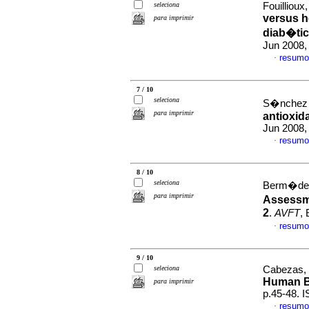
seleciona
Fouillioux,
versus h
para imprimir
diab�tic
Jun 2008,
resumo
·
7 / 10
seleciona
S�nchez M
para imprimir
antioxid
Jun 2008,
resumo
·
8 / 10
seleciona
Berm�dez 
para imprimir
Assessm
2
.
AVFT
,
resumo
·
9 / 10
seleciona
Cabezas, G
Human B
para imprimir
p.45-48. 
resumo
·