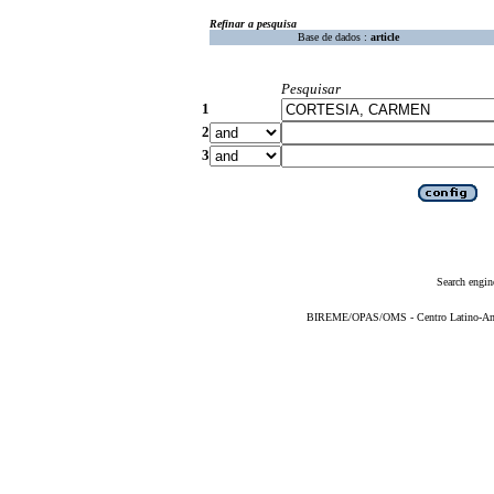
Refinar a pesquisa
Base de dados :
article
Pesquisar
1
2
3
Search engin
BIREME/OPAS/OMS - Centro Latino-Ame