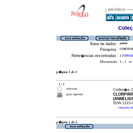
Coleç
Base de dados :
article
Pesquisa :
CORTESI
Refer�ncias encontradas :
refina
1
[
Mostrando:
1 .. 1
no f
p�gina 1 de 1
1 / 1
seleciona
Cortes�a, C
CLORPIRI
para imprimir
(
A
NN
E
LID
ISSN 1315-
resumo e
·
p�gina 1 de 1