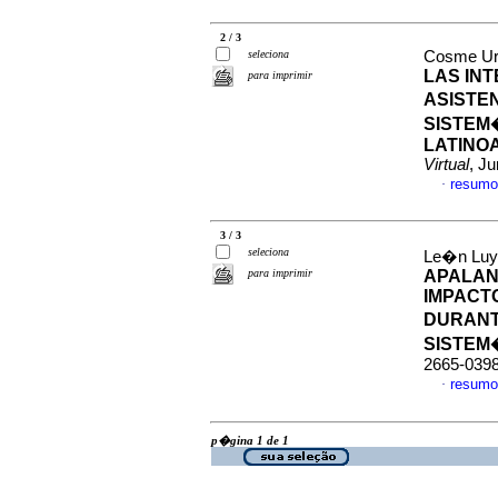
2 / 3
seleciona
Cosme Urb
LAS INT
para imprimir
ASISTEN
SISTEM
LATINO
Virtual
, J
resumo
·
3 / 3
seleciona
Le�n Luyo
para imprimir
APALAN
IMPACT
DURANT
SISTEM
2665-039
resumo
·
p�gina 1 de 1