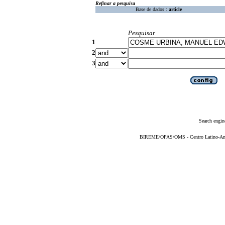
Refinar a pesquisa
Base de dados :
article
Pesquisar
1
2
3
Search engin
BIREME/OPAS/OMS - Centro Latino-Ame