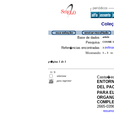
Coleç
Base de dados :
article
Pesquisa :
COSME U
Refer�ncias encontradas :
refina
3
[
Mostrando:
1 .. 3
no f
p�gina 1 de 1
1 / 3
seleciona
Casta�eda
para imprimir
ENTORN
DEL PA
PARA E
ORGANI
COMPLE
2665-039
resumo
·