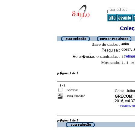
Coleç
Base de dados :
article
Pesquisa :
COSTA, 
Refer�ncias encontradas :
refina
1
[
Mostrando:
1 .. 1
no f
p�gina 1 de 1
1 / 1
seleciona
Costa, Juli
para imprimir
GRECOM
:
2016, vol.3
resumo e
·
p�gina 1 de 1