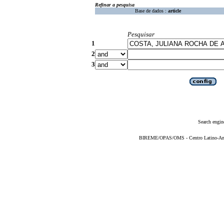
Refinar a pesquisa
Base de dados :
article
Pesquisar
1
2
3
Search engin
BIREME/OPAS/OMS - Centro Latino-Ame