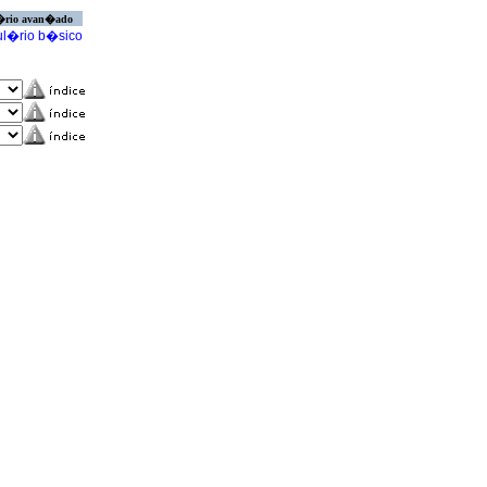
�rio avan�ado
l�rio b�sico