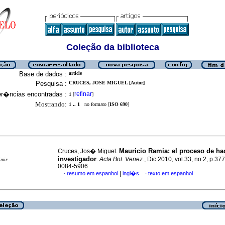
Coleção da biblioteca
Base de dados :
article
Pesquisa :
CRUCES, JOSE MIGUEL [Autor]
er�ncias encontradas :
refinar
1
[
]
Mostrando:
1 .. 1
no formato [
ISO 690
]
Mauricio Ramia
:
el proceso de ha
Cruces, Jos� Miguel.
investigador
.
Acta Bot. Venez.
, Dic 2010, vol.33, no.2, p.37
imir
0084-5906
|
resumo em espanhol
ingl�s
texto em espanhol
·
·