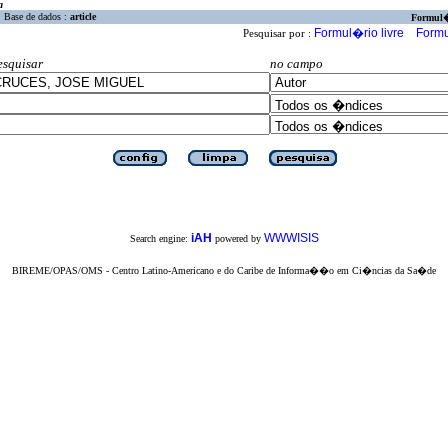
a
Base de dados :
article
Formul
Formul�rio livre
Formu
Pesquisar por :
esquisar
no campo
iAH
WWWISIS
Search engine:
powered by
BIREME/OPAS/OMS - Centro Latino-Americano e do Caribe de Informa��o em Ci�ncias da Sa�de