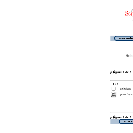
Ref
p�gina 1 de 1
1 / 1
seleciona
para impr
p�gina 1 de 1