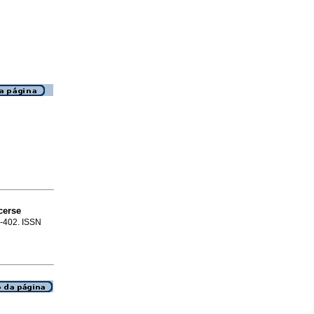
cerse
7-402. ISSN