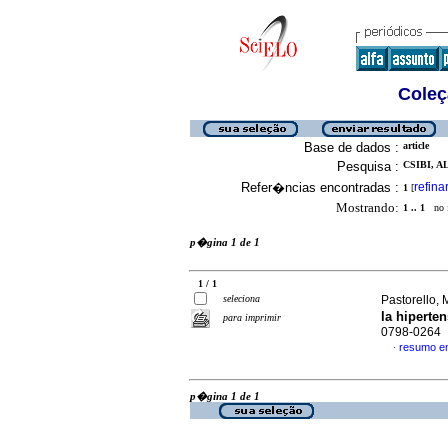
Coleç
Base de dados :
article
Pesquisa :
CSIBI, A
Refer�ncias encontradas :
refina
1
[
Mostrando:
1 .. 1
no f
p�gina 1 de 1
1 / 1
seleciona
Pastorello, M
la hiperten
para imprimir
0798-0264
resumo e
·
p�gina 1 de 1