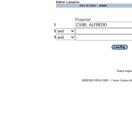
Refinar a pesquisa
Base de dados :
article
Pesquisar
1
2
3
Search engin
BIREME/OPAS/OMS - Centro Latino-Ame