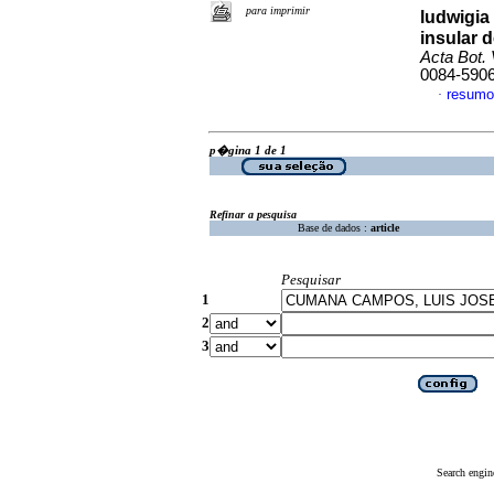
para imprimir
ludwigia 
insular 
Acta Bot.
0084-590
resumo
·
p�gina 1 de 1
Refinar a pesquisa
Base de dados :
article
Pesquisar
1
2
3
Search engin