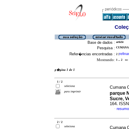
Coleç
Base de dados :
article
Pesquisa :
CUMANA 
Refer�ncias encontradas :
refina
2
[
Mostrando:
1 .. 2
no f
p�gina 1 de 1
1 / 2
seleciona
Cumana C
para imprimir
parque 
Sucre, V
164. ISSN
resumo
·
2 / 2
seleciona
Cumana C