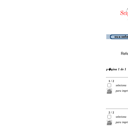
Ref
p�gina 1 de 1
1 / 2
seleciona
para impr
2 / 2
seleciona
para impr