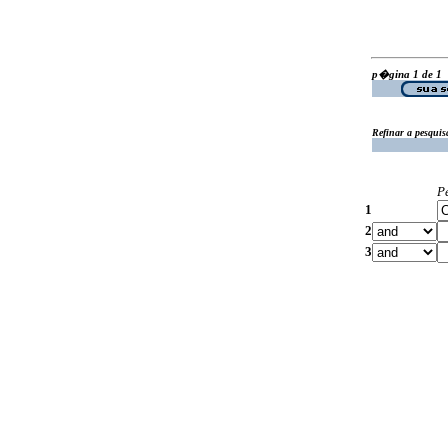
p�gina 1 de 1
Refinar a pesquis
P
1
2
3