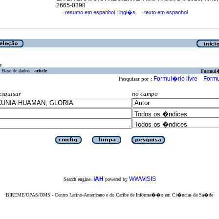
2665-0398
|
resumo em espanhol
ingl�s
texto em espanhol
·
·
a
Base de dados :
article
Formul
Formul�rio livre
Formu
Pesquisar por :
esquisar
no campo
iAH
WWWISIS
Search engine:
powered by
BIREME/OPAS/OMS - Centro Latino-Americano e do Caribe de Informa��o em Ci�ncias da Sa�de