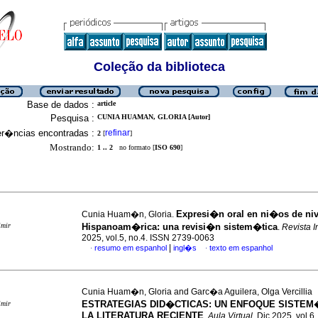
Coleção da biblioteca
Base de dados :
article
Pesquisa :
CUNIA HUAMAN, GLORIA [Autor]
er�ncias encontradas :
refinar
2
[
]
Mostrando:
1 .. 2
no formato [
ISO 690
]
Expresi�n oral en ni�os de nive
Cunia Huam�n, Gloria.
imir
Hispanoam�rica: una revisi�n sistem�tica
.
Revista 
2025, vol.5, no.4. ISSN 2739-0063
|
resumo em espanhol
ingl�s
texto em espanhol
·
·
Cunia Huam�n, Gloria and Garc�a Aguilera, Olga Vercillia
ESTRATEGIAS DID�CTICAS: UN ENFOQUE SISTEM
imir
LA LITERATURA RECIENTE
.
Aula Virtual
, Dic 2025, vol.6