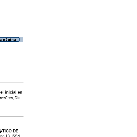
l inicial en
InveCom
, Dic
�TICO DE
, no.13. ISSN