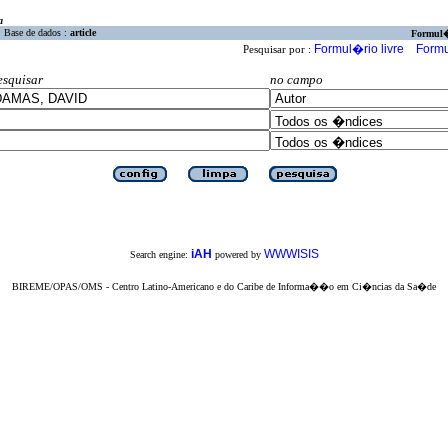
a
Base de dados :
article
Formul
Formul�rio livre
Formu
Pesquisar por :
esquisar
no campo
iAH
WWWISIS
Search engine:
powered by
BIREME/OPAS/OMS - Centro Latino-Americano e do Caribe de Informa��o em Ci�ncias da Sa�de