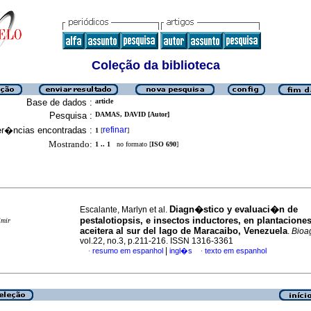
Coleção da biblioteca
Base de dados :
article
Pesquisa :
DAMAS, DAVID [Autor]
er�ncias encontradas :
refinar
1
[
]
Mostrando:
1 .. 1
no formato [
ISO 690
]
Diagn�stico y evaluaci�n de
Escalante, Marlyn et al.
pestalotiopsis, e insectos inductores, en plantacione
imir
aceitera al sur del lago de Maracaibo, Venezuela
.
Bioa
vol.22, no.3, p.211-216. ISSN 1316-3361
|
resumo em espanhol
ingl�s
texto em espanhol
·
·