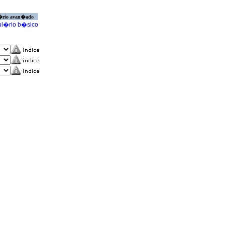
�rio avan�ado
l�rio b�sico