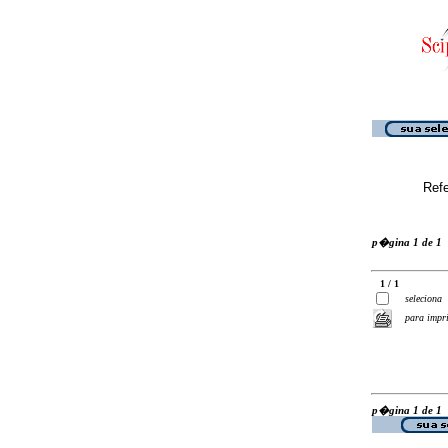
Ref
p�gina 1 de 1
1 / 1
seleciona
para impr
p�gina 1 de 1