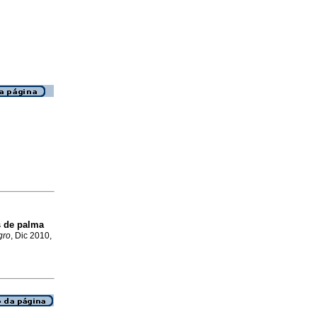
s de palma
gro
, Dic 2010,