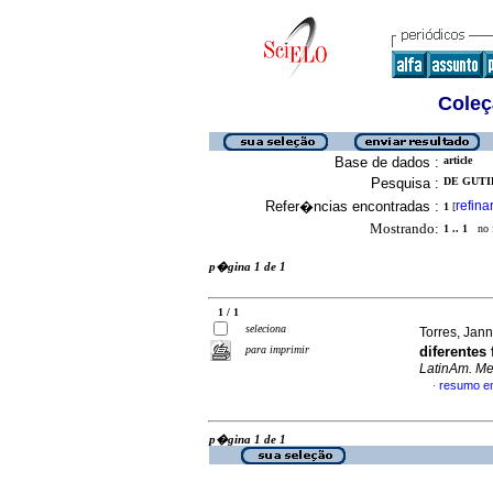
Coleç
Base de dados :
article
Pesquisa :
DE GUTI
Refer�ncias encontradas :
refina
1
[
Mostrando:
1 .. 1
no f
p�gina 1 de 1
1 / 1
seleciona
Torres, Jann
para imprimir
diferentes
LatinAm. Met
resumo e
·
p�gina 1 de 1