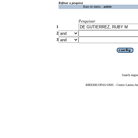
Refinar a pesquisa
Base de dados :
article
Pesquisar
1
2
3
Search engin
BIREME/OPAS/OMS - Centro Latino-Ame