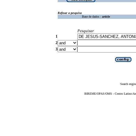
Refinar a pesquisa
Base de dados :
article
Pesquisar
1
2
3
Search engin
BIREME/OPAS/OMS - Centro Latino-Ame