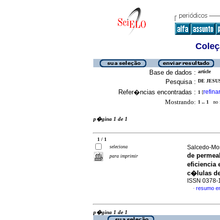
Coleç
Base de dados :
article
Pesquisa :
DE JESUS
Refer�ncias encontradas :
refina
1
[
Mostrando:
1 .. 1
no f
p�gina 1 de 1
1 / 1
seleciona
Salcedo-Mor
de permeab
para imprimir
eficiencia
c�lulas d
ISSN 0378-
resumo e
·
p�gina 1 de 1