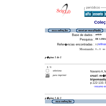
Coleç
Base de dados :
article
Pesquisa :
DE LIMA 
Refer�ncias encontradas :
refina
1
[
Mostrando:
1 .. 1
no f
p�gina 1 de 1
1 / 1
seleciona
Navarro A, 
para imprimir
cruzi
:
m�t
tripomasti
p.122-133.
resumo e
·
p�gina 1 de 1