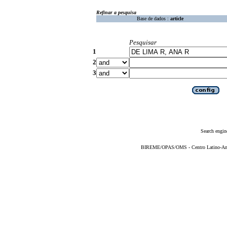
Refinar a pesquisa
Base de dados :
article
Pesquisar
1
2
3
Search engin
BIREME/OPAS/OMS - Centro Latino-Ame